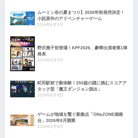
ムーミン谷の夏まつり】2026年秋発売決定！
小説原作のアドベンチャーゲーム
2026年8月9日
野沢雅子初登場！KPF2026、豪華出演者第1弾
発表
2026年8月9日
町田駅前で新体験！250超の謎に挑むスコアア
タック型「魔王ダンジョン脱出」
2026年8月9日
ゲームが地域を繋ぐ新拠点「ONeZONE湘南
台」2026年8月開業
2026年8月8日