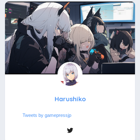
Harushiko
Tweets by gamepressjp