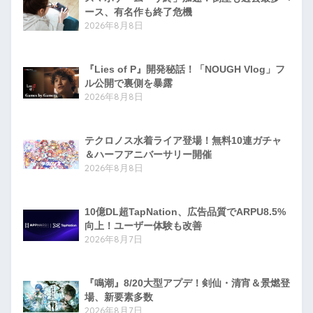
ース、有名作も終了危機
2026年8月8日
『Lies of P』開発秘話！「NOUGH Vlog」フ
ル公開で裏側を暴露
2026年8月8日
テクロノス水着ライア登場！無料10連ガチャ
＆ハーフアニバーサリー開催
2026年8月8日
10億DL超TapNation、広告品質でARPU8.5%
向上！ユーザー体験も改善
2026年8月7日
『鳴潮』8/20大型アプデ！剣仙・清宵＆景燃登
場、新要素多数
2026年8月7日