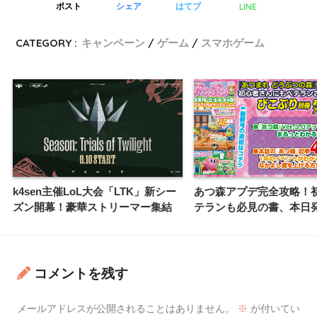
LINE
ポスト
シェア
はてブ
CATEGORY :
キャンペーン
ゲーム
スマホゲーム
k4sen主催LoL大会「LTK」新シー
あつ森アプデ完全攻略！
ズン開幕！豪華ストリーマー集結
テランも必見の書、本日
コメントを残す
メールアドレスが公開されることはありません。
※
が付いてい