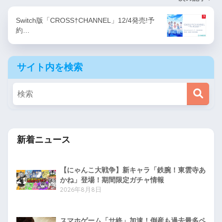
Switch版「CROSS†CHANNEL」12/4発売!予
約…
サイト内を検索
新着ニュース
【にゃんこ大戦争】新キャラ「鉄腕！東雲寺あ
かね」登場！期間限定ガチャ情報
2026年8月8日
スマホゲーム「サ終」加速！倒産も過去最多ペ