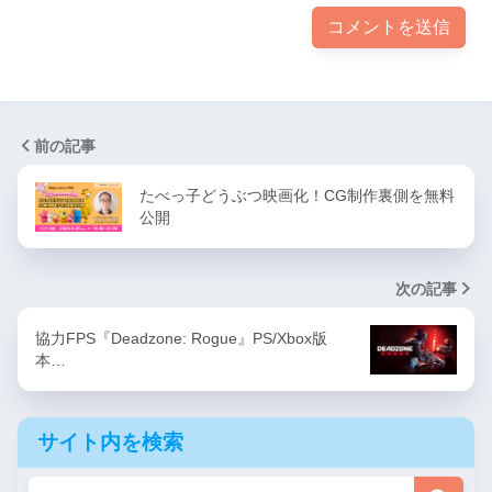
前の記事
たべっ子どうぶつ映画化！CG制作裏側を無料
公開
次の記事
協力FPS『Deadzone: Rogue』PS/Xbox版
本…
サイト内を検索