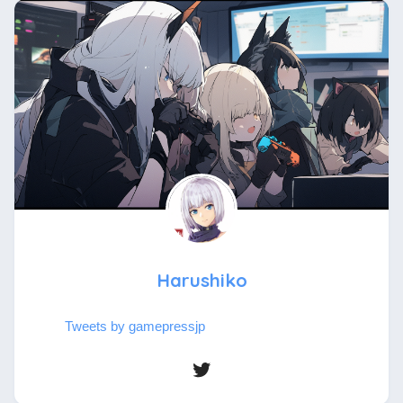
Harushiko
Tweets by gamepressjp