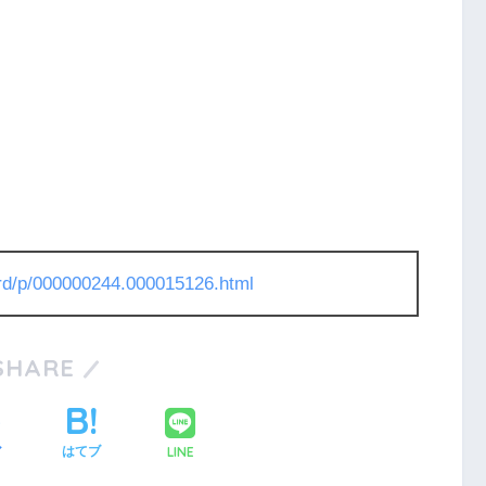
l/rd/p/000000244.000015126.html
SHARE
LINE
ア
はてブ