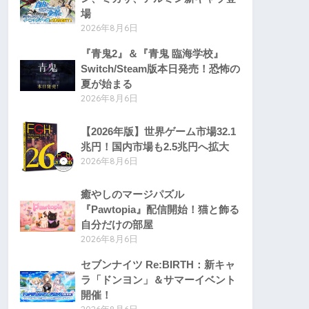
場
2026年8月6日
『青鬼2』＆『青鬼 臨海学校』
Switch/Steam版本日発売！恐怖の
夏が始まる
2026年8月6日
【2026年版】世界ゲーム市場32.1
兆円！国内市場も2.5兆円へ拡大
2026年8月6日
癒やしのマージパズル
『Pawtopia』配信開始！猫と飾る
自分だけの部屋
2026年8月6日
セブンナイツ Re:BIRTH：新キャ
ラ「ドンヨン」＆サマーイベント
開催！