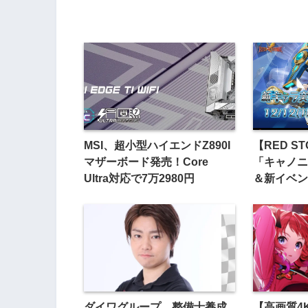
MSI、超小型ハイエンドZ890I
【RED S
マザーボード発売！Core
「キャノニ
Ultra対応で7万2980円
＆新イベン
ダイワグループ、整備士養成
【高画質4