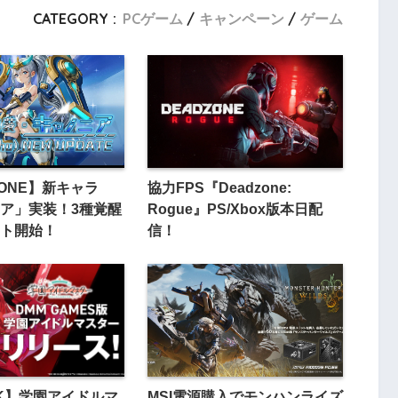
CATEGORY :
PCゲーム
キャンペーン
ゲーム
TONE】新キャラ
協力FPS『Deadzone:
ア」実装！3種覚醒
Rogue』PS/Xbox版本日配
ト開始！
信！
K】学園アイドルマ
MSI電源購入でモンハンライズ