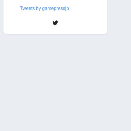
Tweets by gamepressjp