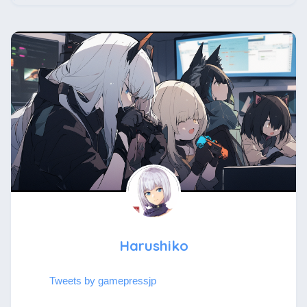
Harushiko
Tweets by gamepressjp