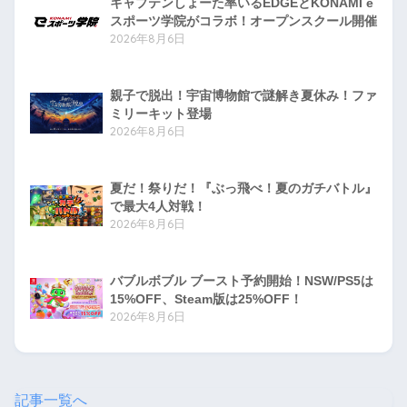
キャプテンしょーた率いるEDGEとKONAMI e
スポーツ学院がコラボ！オープンスクール開催
2026年8月6日
親子で脱出！宇宙博物館で謎解き夏休み！ファ
ミリーキット登場
2026年8月6日
夏だ！祭りだ！『ぶっ飛べ！夏のガチバトル』
で最大4人対戦！
2026年8月6日
バブルボブル ブースト予約開始！NSW/PS5は
15%OFF、Steam版は25%OFF！
2026年8月6日
記事一覧へ