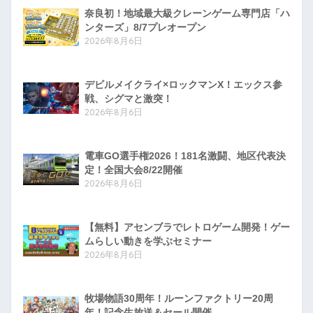
奈良初！地域最大級クレーンゲーム専門店「ハ
ンターズ」8/7プレオープン
2026年8月6日
デビルメイクライ×ロックマンX！エックス参
戦、シグマと激突！
2026年8月6日
電車GO選手権2026！181名激闘、地区代表決
定！全国大会8/22開催
2026年8月6日
【無料】アセンブラでレトロゲーム開発！ゲー
ムらしい動きを学ぶセミナー
2026年8月6日
牧場物語30周年！ルーンファクトリー20周
年！記念生放送＆セール開催