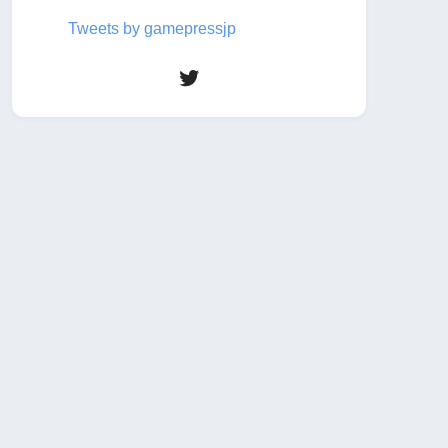
Tweets by gamepressjp