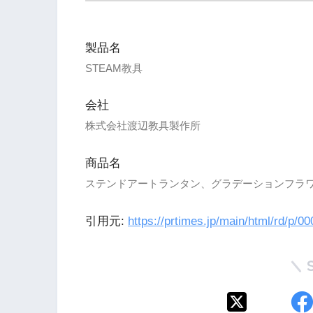
製品名
STEAM教具
会社
株式会社渡辺教具製作所
商品名
ステンドアートランタン、グラデーションフラ
引用元:
https://prtimes.jp/main/html/rd/p/