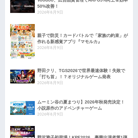
Voodoo、広告品質管理でARPU5%向上＆効率
50%改善！
2026年8月9日
親子で防災！カードバトルで「家族の約束」が
作れる新感覚アプリ『マモルカ』
2026年8月9日
野田クリ、TGS2026で世界最速体験！失敗で
「打ち首」！？オリジナルゲーム発表
2026年8月9日
ムーミン谷の夏まつり】2026年秋発売決定！
小説原作のアドベンチャーゲーム
2026年8月9日
野沢雅子初登場！KPF2026、豪華出演者第1弾