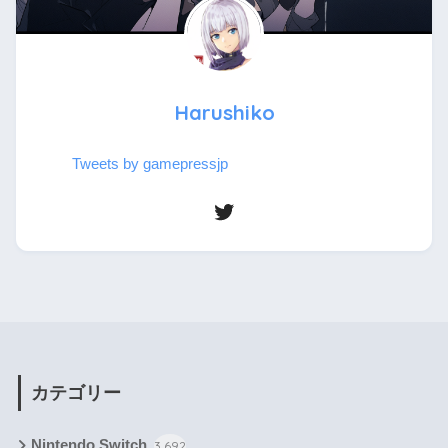
Harushiko
Tweets by gamepressjp
カテゴリー
Nintendo Switch
3,692