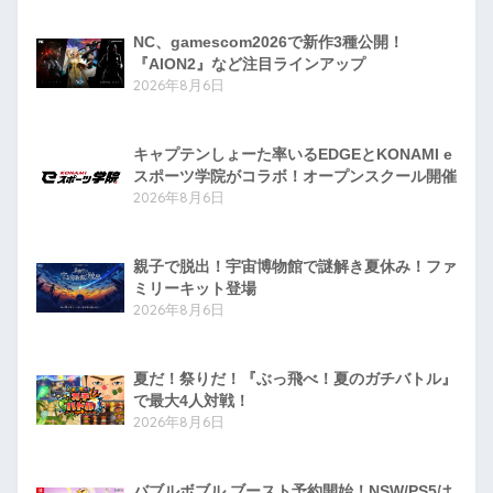
NC、gamescom2026で新作3種公開！
『AION2』など注目ラインアップ
2026年8月6日
キャプテンしょーた率いるEDGEとKONAMI e
スポーツ学院がコラボ！オープンスクール開催
2026年8月6日
親子で脱出！宇宙博物館で謎解き夏休み！ファ
ミリーキット登場
2026年8月6日
夏だ！祭りだ！『ぶっ飛べ！夏のガチバトル』
で最大4人対戦！
2026年8月6日
バブルボブル ブースト予約開始！NSW/PS5は