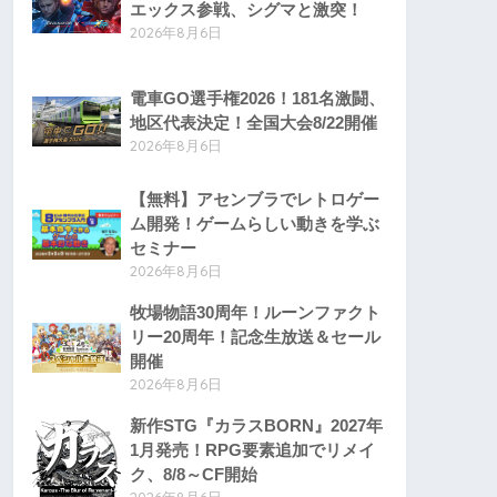
エックス参戦、シグマと激突！
2026年8月6日
電車GO選手権2026！181名激闘、
地区代表決定！全国大会8/22開催
2026年8月6日
【無料】アセンブラでレトロゲー
ム開発！ゲームらしい動きを学ぶ
セミナー
2026年8月6日
牧場物語30周年！ルーンファクト
リー20周年！記念生放送＆セール
開催
2026年8月6日
新作STG『カラスBORN』2027年
1月発売！RPG要素追加でリメイ
ク、8/8～CF開始