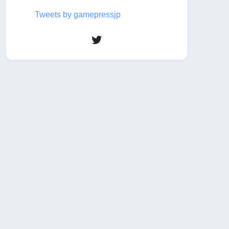
Tweets by gamepressjp