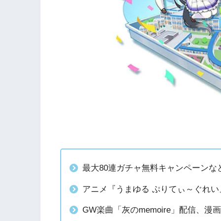
最大80連ガチャ無料キャンペーンな
アニメ『うまゆる ぷりてぃ～ぐれい
GW楽曲「灰のmemoire」配信、