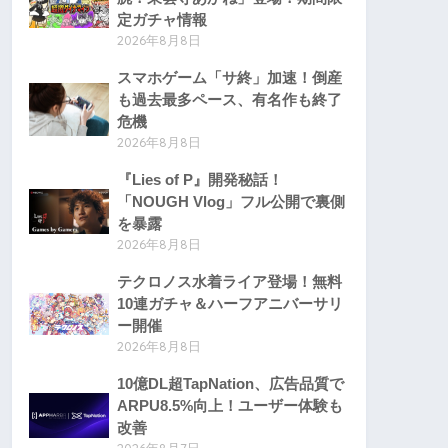
定ガチャ情報
2026年8月8日
スマホゲーム「サ終」加速！倒産
も過去最多ペース、有名作も終了
危機
2026年8月8日
『Lies of P』開発秘話！
「NOUGH Vlog」フル公開で裏側
を暴露
2026年8月8日
テクロノス水着ライア登場！無料
10連ガチャ＆ハーフアニバーサリ
ー開催
2026年8月8日
10億DL超TapNation、広告品質で
ARPU8.5%向上！ユーザー体験も
改善