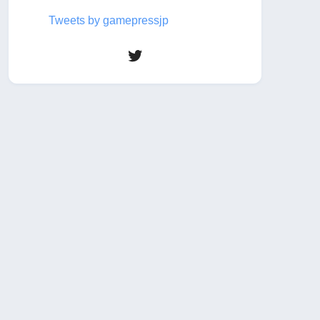
Tweets by gamepressjp