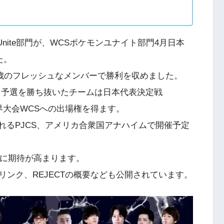
n Unite部門が、WCSポケモンユナイト部門4月日本
た。
0歳のフレッシュなメンバーで勝利を収めました。
、予選を勝ち抜いたチームは日本代表決定戦
界大会WCSへの出場権を得ます。
催されるPJCS、アメリカ合衆国アナハイムで開催予定
活躍に期待が高まります。
ンク、REJECTの概要なども公開されています。