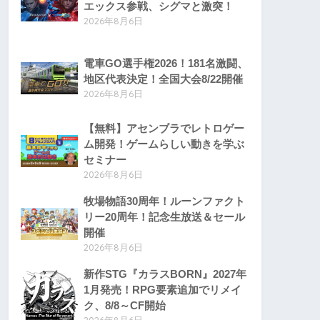
エックス参戦、シグマと激突！
2026年8月6日
電車GO選手権2026！181名激闘、
地区代表決定！全国大会8/22開催
2026年8月6日
【無料】アセンブラでレトロゲー
ム開発！ゲームらしい動きを学ぶ
セミナー
2026年8月6日
牧場物語30周年！ルーンファクト
リー20周年！記念生放送＆セール
開催
2026年8月6日
新作STG『カラスBORN』2027年
1月発売！RPG要素追加でリメイ
ク、8/8～CF開始