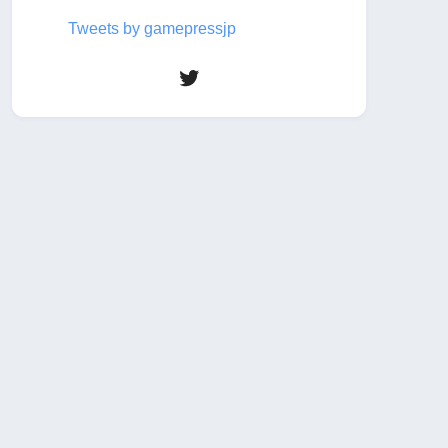
Tweets by gamepressjp