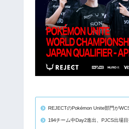
REJECTのPokémon Unite部門がW
194チーム中Day2進出、PJCS出場