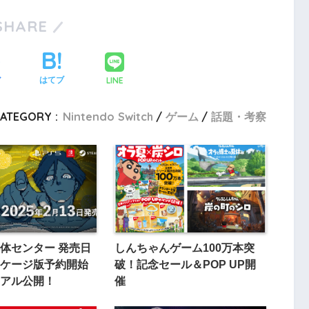
SHARE
LINE
ア
はてブ
ATEGORY :
Nintendo Switch
ゲーム
話題・考察
体センター 発売日
しんちゃんゲーム100万本突
ケージ版予約開始
破！記念セール＆POP UP開
アル公開！
催