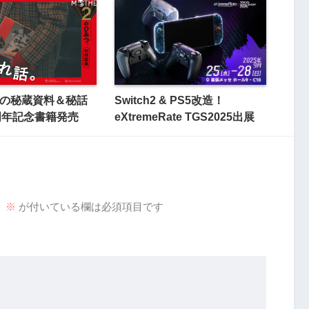
R2の秘蔵資料＆秘話
Switch2 & PS5改造！
周年記念書籍発売
eXtremeRate TGS2025出展
。
※
が付いている欄は必須項目です