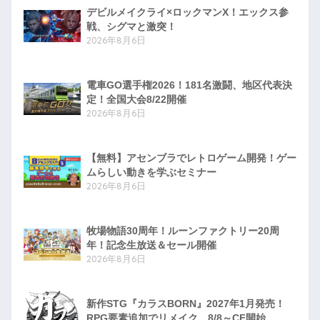
デビルメイクライ×ロックマンX！エックス参
戦、シグマと激突！
2026年8月6日
電車GO選手権2026！181名激闘、地区代表決
定！全国大会8/22開催
2026年8月6日
【無料】アセンブラでレトロゲーム開発！ゲー
ムらしい動きを学ぶセミナー
2026年8月6日
牧場物語30周年！ルーンファクトリー20周
年！記念生放送＆セール開催
2026年8月6日
新作STG『カラスBORN』2027年1月発売！
RPG要素追加でリメイク、8/8～CF開始