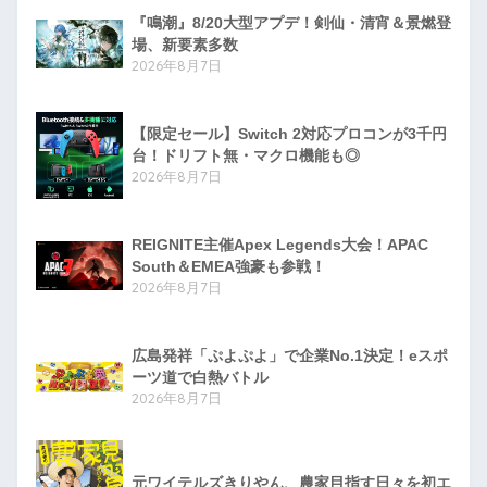
『鳴潮』8/20大型アプデ！剣仙・清宵＆景燃登
場、新要素多数
2026年8月7日
【限定セール】Switch 2対応プロコンが3千円
台！ドリフト無・マクロ機能も◎
2026年8月7日
REIGNITE主催Apex Legends大会！APAC
South＆EMEA強豪も参戦！
2026年8月7日
広島発祥「ぷよぷよ」で企業No.1決定！eスポ
ーツ道で白熱バトル
2026年8月7日
元ワイテルズきりやん、農家目指す日々を初エ