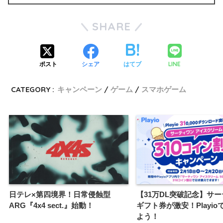
SHARE
LINE
ポスト
シェア
はてブ
CATEGORY :
キャンペーン
ゲーム
スマホゲーム
日テレ×第四境界！日常侵蝕型
【31万DL突破記念】サ
ARG『4x4 sect.』始動！
ギフト券が激安！Playi
よう！