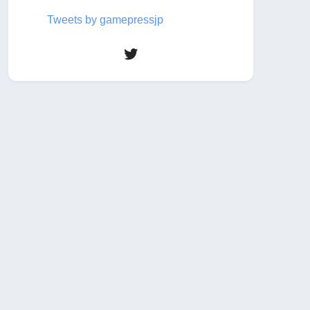
Tweets by gamepressjp