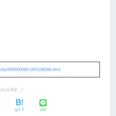
l/rd/p/000000066.000108046.html
SHARE
LINE
ア
はてブ