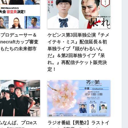
25プロデューサー＆
ケビンス第3回単独公演『チメ
necraftカップ審査
イテキ・ミス』配信延長＆初
もたちの未来都市
単独ライブ『頭がわるいん
だ』＆第2回単独ライブ『呆
れ。』再配信チケット販売決
定！
ムなんば、プロeス
ラジオ番組【男塾2】ラストイ