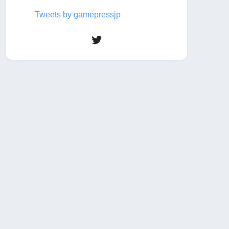
Tweets by gamepressjp