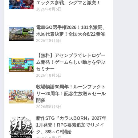
エックス参戦、シグマと激突！
2026年8月6日
電車GO選手権2026！181名激闘、
地区代表決定！全国大会8/22開催
2026年8月6日
【無料】アセンブラでレトロゲー
ム開発！ゲームらしい動きを学ぶ
セミナー
2026年8月6日
牧場物語30周年！ルーンファクト
リー20周年！記念生放送＆セール
開催
2026年8月6日
新作STG『カラスBORN』2027年
1月発売！RPG要素追加でリメイ
ク、8/8～CF開始