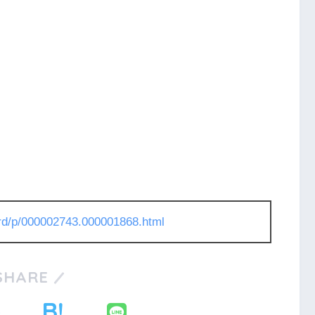
l/rd/p/000002743.000001868.html
SHARE