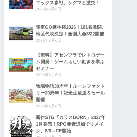
エックス参戦、シグマと激突！
2026年8月6日
電車GO選手権2026！181名激闘、
地区代表決定！全国大会8/22開催
2026年8月6日
【無料】アセンブラでレトロゲー
ム開発！ゲームらしい動きを学ぶ
セミナー
2026年8月6日
牧場物語30周年！ルーンファクト
リー20周年！記念生放送＆セール
開催
2026年8月6日
新作STG『カラスBORN』2027年
1月発売！RPG要素追加でリメイ
ク、8/8～CF開始