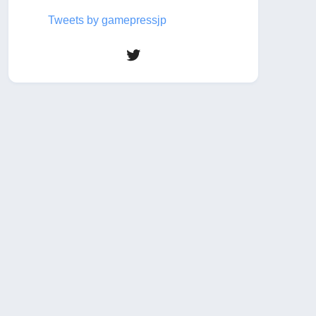
Tweets by gamepressjp