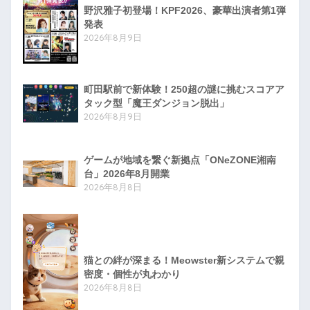
野沢雅子初登場！KPF2026、豪華出演者第1弾
発表
2026年8月9日
町田駅前で新体験！250超の謎に挑むスコアア
タック型「魔王ダンジョン脱出」
2026年8月9日
ゲームが地域を繋ぐ新拠点「ONeZONE湘南
台」2026年8月開業
2026年8月8日
猫との絆が深まる！Meowster新システムで親
密度・個性が丸わかり
2026年8月8日