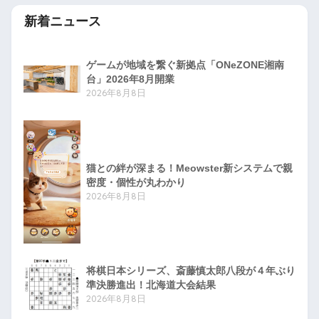
新着ニュース
ゲームが地域を繋ぐ新拠点「ONeZONE湘南
台」2026年8月開業
2026年8月8日
猫との絆が深まる！Meowster新システムで親
密度・個性が丸わかり
2026年8月8日
将棋日本シリーズ、斎藤慎太郎八段が４年ぶり
準決勝進出！北海道大会結果
2026年8月8日