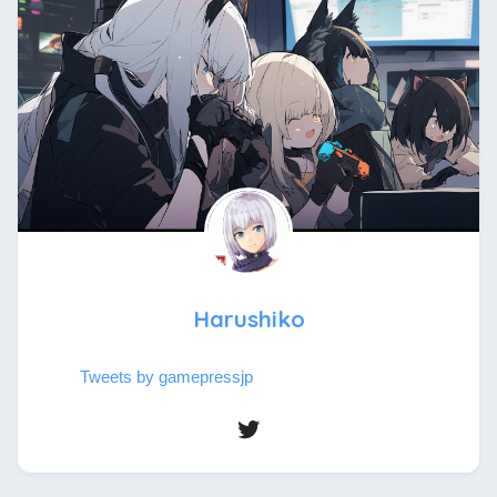
Harushiko
Tweets by gamepressjp