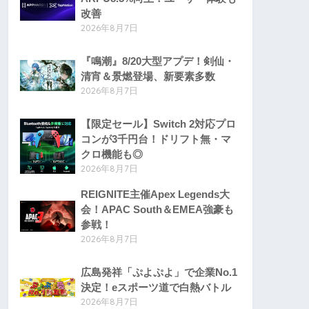
改善
2026年8月7日
『鳴潮』8/20大型アプデ！剣仙・
清宵＆景燃登場、新要素多数
2026年8月7日
【限定セール】Switch 2対応プロ
コンが3千円台！ドリフト無・マ
クロ機能も◎
2026年8月7日
REIGNITE主催Apex Legends大
会！APAC South＆EMEA強豪も
参戦！
2026年8月7日
広島発祥「ぷよぷよ」で企業No.1
決定！eスポーツ道で白熱バトル
2026年8月7日