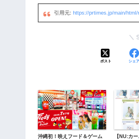
引用元:
https://prtimes.jp/main/htm
ポスト
シェ
沖縄初！映えフード＆ゲーム
【NU:カ