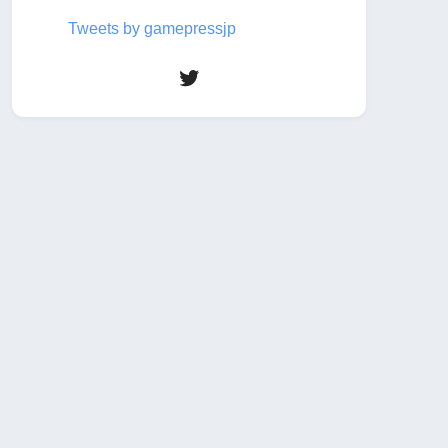
Tweets by gamepressjp