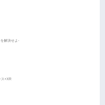
を解決せよ‐
ス×XR