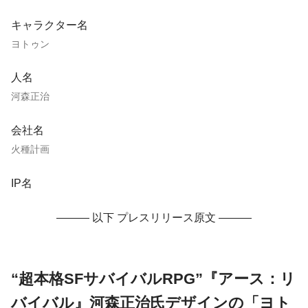
キャラクター名
ヨトゥン
人名
河森正治
会社名
火種計画
IP名
——— 以下 プレスリリース原文 ———
“超本格SFサバイバルRPG”『アース：リ
バイバル』河森正治氏デザインの「ヨト