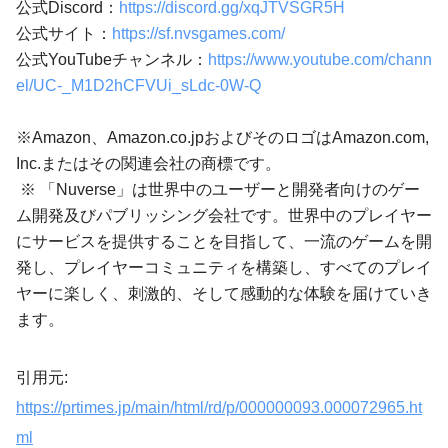
公式Discord：
https://discord.gg/xqJTVSGR5H
公式サイト：
https://sf.nvsgames.com/
公式YouTubeチャンネル：
https://www.youtube.com/chann
el/UC-_M1D2hCFVUi_sLdc-0W-Q
※Amazon、Amazon.co.jpおよびそのロゴはAmazon.com,
Inc.またはその関連会社の商標です。
※ 「Nuverse」は世界中のユーザーと開発者向けのゲー
ム開発及びパブリッシング会社です。世界中のプレイヤー
にサービスを提供することを目指して、一流のゲームを開
発し、プレイヤーコミュニティを構築し、すべてのプレイ
ヤーに楽しく、刺激的、そして感動的な体験を届けていき
ます。
引用元:
https://prtimes.jp/main/html/rd/p/000000093.000072965.ht
ml