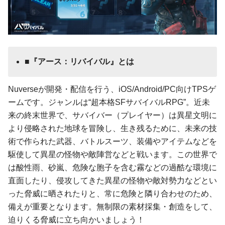
■『アース：リバイバル』とは
Nuverseが開発・配信を行う、iOS/Android/PC向けTPSゲ
ームです。ジャンルは“超本格SFサバイバルRPG”。近未
来の終末世界で、サバイバー（プレイヤー）は異星文明に
より侵略された地球を冒険し、生き残るために、未来の技
術で作られた武器、バトルスーツ、装備やアイテムなどを
駆使して異星の怪物や敵陣営などと戦います。この世界で
は酸性雨、砂嵐、危険な胞子を含む霧などの過酷な環境に
直面したり、侵攻してきた異星の怪物や敵対勢力などとい
った脅威に晒されたりと、常に危険と隣り合わせのため、
備えが重要となります。無制限の素材採集・創造をして、
迫りくる脅威に立ち向かいましょう！