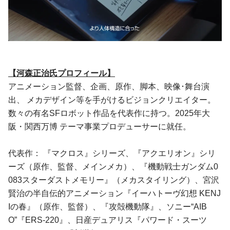
【河森正治氏プロフィール】
アニメーション監督、企画、原作、脚本、映像･舞台演
出、 メカデザイン等を手がけるビジョンクリエイター。
数々の有名SFロボット作品を代表作に持つ。2025年大
阪・関西万博 テーマ事業プロデューサーに就任。
代表作： 『マクロス』シリーズ、『アクエリオン』シリ
ーズ（原作、監督、メインメカ）、『機動戦士ガンダム0
083スターダストメモリー』（メカスタイリング）、宮沢
賢治の半自伝的アニメーション『イーハトーヴ幻想 KENJ
Iの春』（原作、監督）、『攻殻機動隊』、ソニー“AIB
O”『ERS-220』、日産デュアリス『パワード・スーツ