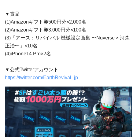
▼賞品
(1)Amazonギフト券500円分×2,000名
(2)Amazonギフト券3,000円分×100名
(3)「アース：リバイバル 機械設定画集 〜Nuverse × 河森
正治〜」×10名
(4)iPhone14 Pro×2名
▼公式Twitterアカウント
https://twitter.com/EarthRevival_jp