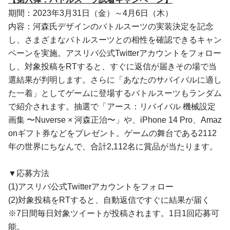
期間：2023年3月31日（金）～4月6日（木）
内容：河森氏デザインのバトルスーツの実装決定を記念
し、さまざまなバトルスーツとの相性を確認できるキャン
ペーンを実施。アスリバ公式Twitterアカウントをフォロー
し、対象投稿をRTすると、すぐに返信が届きその場で当
選結果が判明します。さらに「あなたのサバイバルに適し
た一着」としてゲームに登場するバトルスーツもランダム
で紹介されます。抽選で「アース：リバイバル 機械設定
画集 〜Nuverse × 河森正治〜」や、iPhone 14 Pro、Amaz
onギフト券などをプレゼント。ゲームの舞台である2112
年の世界にちなんで、合計2,112名に賞品が当たります。
▼応募方法
(1)アスリバ公式Twitterアカウントをフォロー
(2)対象投稿をRTすると、自動返信ですぐに結果が届く
※7日間毎日対象ツイートが投稿されます。1日1回応募可
能。