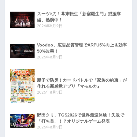
スーツ×刀！幕末転生「新宿羅生門」戒援隊
編、熱演中！
2026年8月9日
Voodoo、広告品質管理でARPU5%向上＆効率
50%改善！
2026年8月9日
親子で防災！カードバトルで「家族の約束」が
作れる新感覚アプリ『マモルカ』
2026年8月9日
野田クリ、TGS2026で世界最速体験！失敗で
「打ち首」！？オリジナルゲーム発表
2026年8月9日