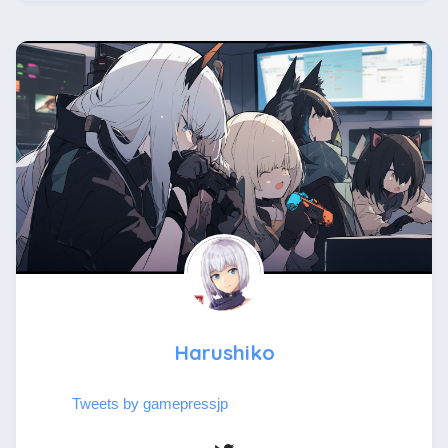
Harushiko
Tweets by gamepressjp