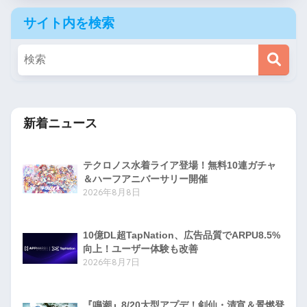
サイト内を検索
新着ニュース
テクロノス水着ライア登場！無料10連ガチャ
＆ハーフアニバーサリー開催
2026年8月8日
10億DL超TapNation、広告品質でARPU8.5%
向上！ユーザー体験も改善
2026年8月7日
『鳴潮』8/20大型アプデ！剣仙・清宵＆景燃登