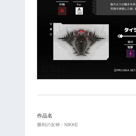
作品名
勝利の女神：NIKKE