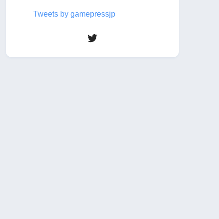
Tweets by gamepressjp