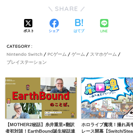
SHARE
LINE
ポスト
シェア
はてブ
CATEGORY :
Nintendo Switch
PCゲーム
ゲーム
スマホゲーム
プレイステーション
【MOTHER2秘話】糸井重里×翻訳
ホロライブ魔境！撮れ高
者初対談！EarthBound誕生秘話連
レース開幕【Switch/Ste