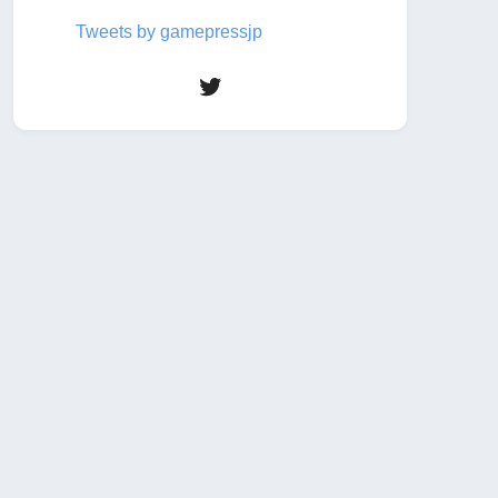
Tweets by gamepressjp