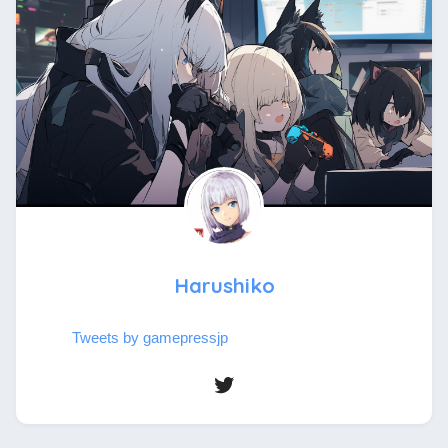
Harushiko
Tweets by gamepressjp