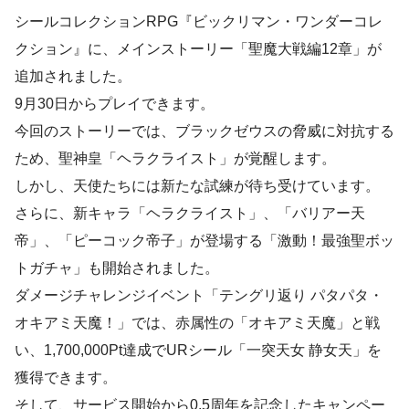
シールコレクションRPG『ビックリマン・ワンダーコレ
クション』に、メインストーリー「聖魔大戦編12章」が
追加されました。
9月30日からプレイできます。
今回のストーリーでは、ブラックゼウスの脅威に対抗する
ため、聖神皇「ヘラクライスト」が覚醒します。
しかし、天使たちには新たな試練が待ち受けています。
さらに、新キャラ「ヘラクライスト」、「バリアー天
帝」、「ピーコック帝子」が登場する「激動！最強聖ボッ
トガチャ」も開始されました。
ダメージチャレンジイベント「テングリ返り パタパタ・
オキアミ天魔！」では、赤属性の「オキアミ天魔」と戦
い、1,700,000Pt達成でURシール「一突天女 静女天」を
獲得できます。
そして、サービス開始から0.5周年を記念したキャンペー