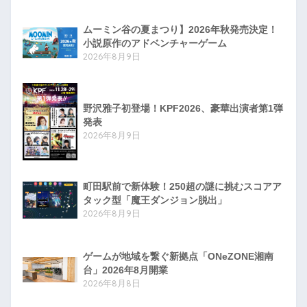
ムーミン谷の夏まつり】2026年秋発売決定！
小説原作のアドベンチャーゲーム
2026年8月9日
野沢雅子初登場！KPF2026、豪華出演者第1弾
発表
2026年8月9日
町田駅前で新体験！250超の謎に挑むスコアア
タック型「魔王ダンジョン脱出」
2026年8月9日
ゲームが地域を繋ぐ新拠点「ONeZONE湘南
台」2026年8月開業
2026年8月8日