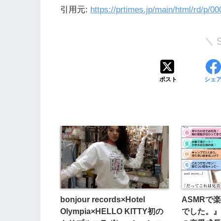
引用元:
https://prtimes.jp/main/html/rd/p/
ポスト
シェ
bonjour records×Hotel
ASMRで
Olympia×HELLO KITTY初の
でした。』晶