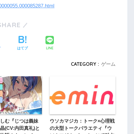
000000055.000085287.html
SHARE
LINE
ア
はてブ
CATEGORY :
ゲーム
楽しむ『じつは義妹
ウソカマジカ：トーク×心理戦
(CV:内田真礼)と
の大型トークバラエティ『ウ