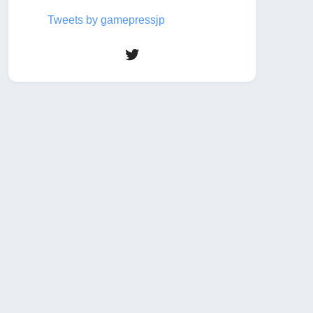
Tweets by gamepressjp