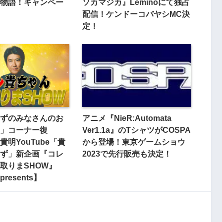
物語！キャンペー
ソカマジカ』Leminoにて独占
配信！ケンドーコバヤシMC決
定！
ずのみなさんのお
アニメ『NieR:Automata
」コーナー復
Ver1.1a』のTシャツがCOSPA
明YouTube「貴
から登場！東京ゲームショウ
ず」新企画『コレ
2023で先行販売も決定！
取りまSHOW』
resents】