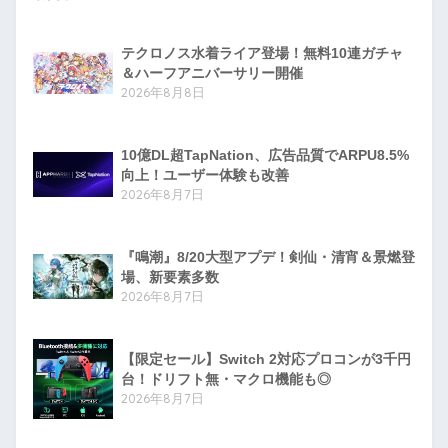
テクロノス水着ライア登場！無料10連ガチャ
＆ハーフアニバーサリー開催
2026年8月8日
10億DL超TapNation、広告品質でARPU8.5%
向上！ユーザー体験も改善
2026年8月7日
『鳴潮』8/20大型アプデ！剣仙・清宵＆景燃登
場、新要素多数
2026年8月7日
【限定セール】Switch 2対応プロコンが3千円
台！ドリフト無・マクロ機能も◎
2026年8月7日