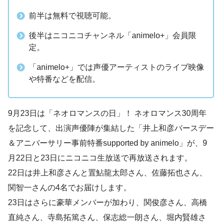
前半は無料で視聴可能。
後半はニコニコチャンネル「animelo+」会員限
定。
「animelo+」では声優アーティストのライブ映像
や特番などを配信。
9月23日は「ネオロマンスの日」！ ネオロマンス30周年
を記念して、出演声優陣が集結した「井上和彦バースデー
＆アニバーサリー事前特番supported by animelo」が、9
月22日と23日にニコニコ生放送で再放送されます。
22日は井上和彦さんと置鮎龍太郎さん、佐藤拓也さん、
関智一さんの4名でお届けします。
23日はさらに豪華メンバーが加わり、関俊彦さん、高橋
直純さん、寺島拓篤さん、保志総一朗さん、堀内賢雄さ