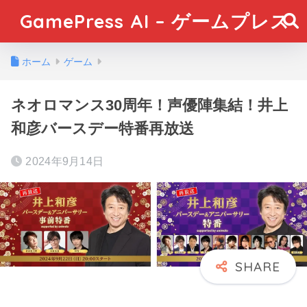
GamePress AI – ゲームプレス
ホーム
ゲーム
ネオロマンス30周年！声優陣集結！井上
和彦バースデー特番再放送
2024年9月14日