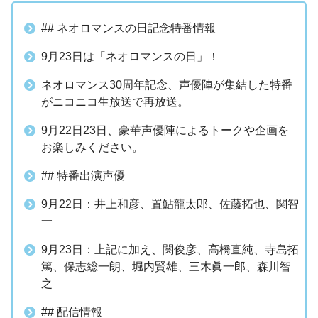
## ネオロマンスの日記念特番情報
9月23日は「ネオロマンスの日」！
ネオロマンス30周年記念、声優陣が集結した特番
がニコニコ生放送で再放送。
9月22日23日、豪華声優陣によるトークや企画を
お楽しみください。
## 特番出演声優
9月22日：井上和彦、置鮎龍太郎、佐藤拓也、関智
一
9月23日：上記に加え、関俊彦、高橋直純、寺島拓
篤、保志総一朗、堀内賢雄、三木眞一郎、森川智
之
## 配信情報