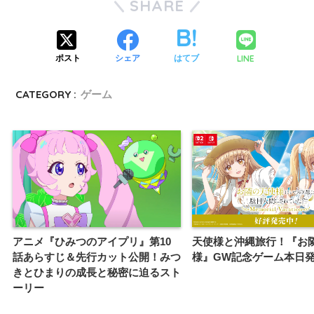
SHARE
LINE
ポスト
シェア
はてブ
CATEGORY :
ゲーム
アニメ『ひみつのアイプリ』第10
天使様と沖縄旅行！『お
話あらすじ＆先行カット公開！みつ
様』GW記念ゲーム本日
きとひまりの成長と秘密に迫るスト
ーリー