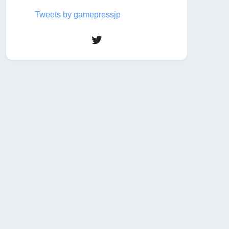
Tweets by gamepressjp