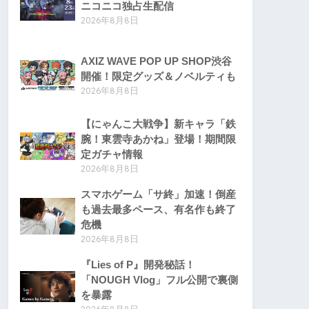
ニコニコ独占生配信
2026年8月8日
AXIZ WAVE POP UP SHOP渋谷
開催！限定グッズ＆ノベルティも
2026年8月8日
【にゃんこ大戦争】新キャラ「鉄
腕！東雲寺あかね」登場！期間限
定ガチャ情報
2026年8月8日
スマホゲーム「サ終」加速！倒産
も過去最多ペース、有名作も終了
危機
2026年8月8日
『Lies of P』開発秘話！
「NOUGH Vlog」フル公開で裏側
を暴露