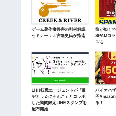
ゲーム著作権侵害の判例解説
龍が如く×
セミナー：四宮隆史氏が指南
SPAMコ
ズも
LHH転職エージェントが「目
バイオハザ
ヂカラ☆にゃんこ」とコラボ
円Amaz
した期間限定LINEスタンプを
る！
配布開始