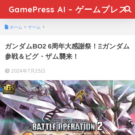
GamePress AI – ゲームプレス
ホーム
ゲーム
ガンダムBO2 6周年大感謝祭！Ξガンダム
参戦＆ビグ・ザム襲来！
2024年7月25日