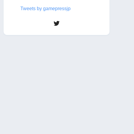
Tweets by gamepressjp