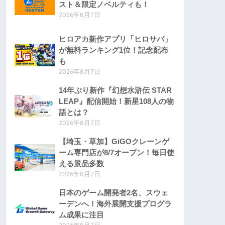
スト＆限定ノベルティも！
2026年8月7日
ヒロアカ新作アプリ「ヒロサバ」
が無料ランキング1位！記念配布
も
2026年8月7日
14年ぶり新作『幻想水滸伝 STAR
LEAP』配信開始！新星108人の物
語とは？
2026年8月7日
【埼玉・草加】GiGOクレーンゲ
ーム専門店が8/7オープン！毎日使
える景品多数
2026年8月7日
日本のゲーム開発者2名、スウェ
ーデンへ！海外展開支援プログラ
ム成果に注目