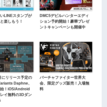
いLINEスタンプが
DMC5デビルハンターエディ
と楽しもう！
ション予約開始！豪華プレゼ
ントキャンペーンも開催中
10月にリリース予定の
バーチャファイター世界大
Variants Daphne、
会、限定グッズ販売！入場無
iOS/Android
料
レイ無料の3Dダン
G