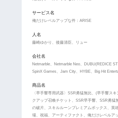
サービス名
俺だけレベルアップな件：ARISE
人名
藤崎ゆかり、後藤清臣、リュー
会社名
Netmarble、Netmarble Neo、DUBU(REDICE 
SpinX Games、Jam City、HYBE、Big Hit Entert
商品名
〈早手響専用武器〉SSR勇猛無比、(早手響スキ
クアップ召喚チケット、SSR早手響、SSR勇猛
の破片、スキルルーンプレミアムボックス、英
場、祝福、アーティファクト、俺だけレベルアッ