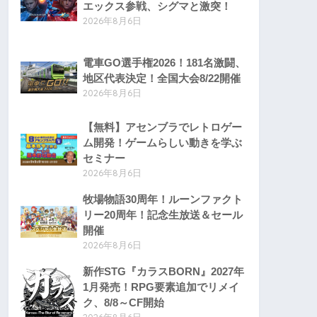
エックス参戦、シグマと激突！
2026年8月6日
電車GO選手権2026！181名激闘、
地区代表決定！全国大会8/22開催
2026年8月6日
【無料】アセンブラでレトロゲー
ム開発！ゲームらしい動きを学ぶ
セミナー
2026年8月6日
牧場物語30周年！ルーンファクト
リー20周年！記念生放送＆セール
開催
2026年8月6日
新作STG『カラスBORN』2027年
1月発売！RPG要素追加でリメイ
ク、8/8～CF開始