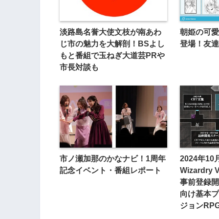
淡路島名誉大使文枝が南あわ
朝姫の可愛
じ市の魅力を大解剖！BSよし
登場！友達
もと番組で玉ねぎ大道芸PRや
市長対談も
市ノ瀬加那のかなナビ！1周年
2024年
記念イベント・番組レポート
Wizardry 
事前登録開始！
向け基本プ
ジョンRP