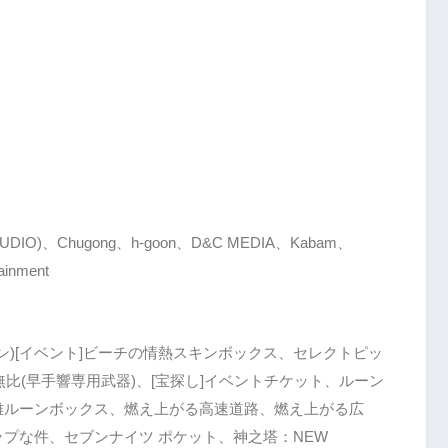
STUDIO)、Chugong、h-goon、D&C MEDIA、Kabam、
ainment
ン)[イベント]ビーチの情熱スキンボックス、セレクトピッ
無比(早手響専用武器)、[宝探し]イベントチケット、ルーン
雄ルーンボックス、燃え上がる高速道路、燃え上がる広
プな件、セブンナイツ ポケット、神之塔：NEW