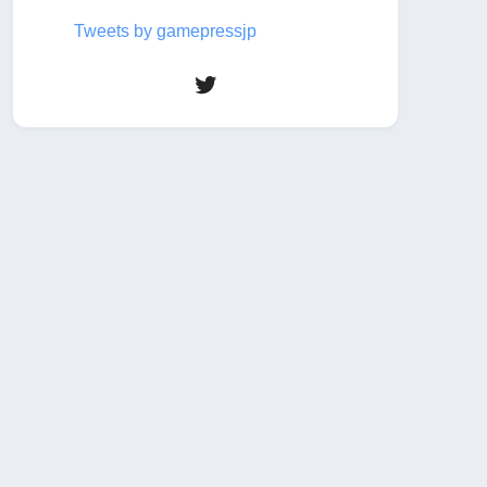
Tweets by gamepressjp