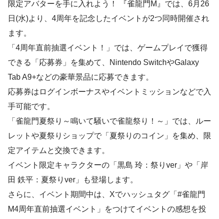
限定アバターを手に入れよう！ 『雀龍門M』では、6月26
日(水)より、4周年を記念したイベントが2つ同時開催され
ます。
「4周年直前抽選イベント！」では、ゲームプレイで獲得
できる「応募券」を集めて、Nintendo SwitchやGalaxy
Tab A9+などの豪華景品に応募できます。
応募券はログインボーナスやイベントミッションなどで入
手可能です。
「雀龍門夏祭り～鳴いて騒いで雀龍祭り！～」では、ルー
レットや夏祭りショップで「夏祭りのコイン」を集め、限
定アイテムと交換できます。
イベント限定キャラクターの「黒島 玲：祭りver」や「岸
田 鉄平：夏祭りver」も登場します。
さらに、イベント期間中は、Xでハッシュタグ「#雀龍門
M4周年直前抽選イベント」をつけてイベントの感想を投