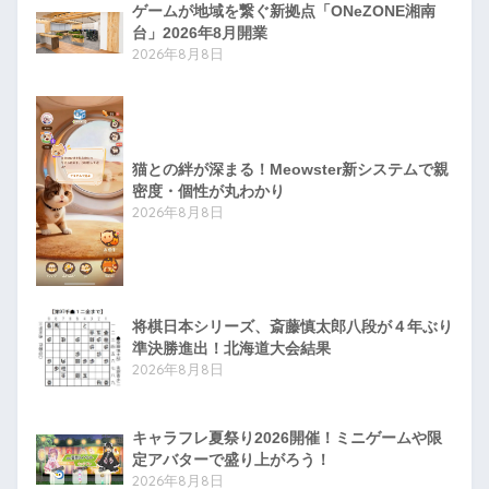
ゲームが地域を繋ぐ新拠点「ONeZONE湘南
台」2026年8月開業
2026年8月8日
猫との絆が深まる！Meowster新システムで親
密度・個性が丸わかり
2026年8月8日
将棋日本シリーズ、斎藤慎太郎八段が４年ぶり
準決勝進出！北海道大会結果
2026年8月8日
キャラフレ夏祭り2026開催！ミニゲームや限
定アバターで盛り上がろう！
2026年8月8日