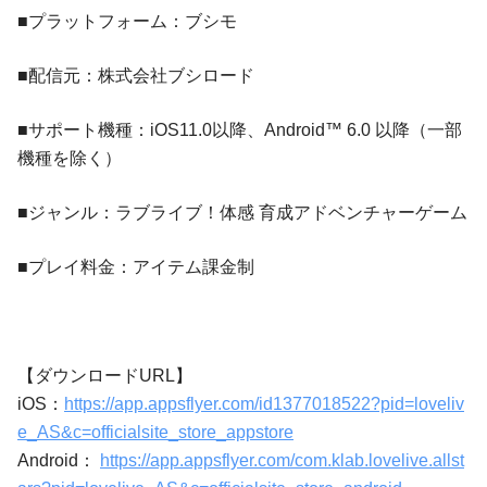
■プラットフォーム：ブシモ
■配信元：株式会社ブシロード
■サポート機種：iOS11.0以降、Android™️ 6.0 以降（一部
機種を除く）
■ジャンル：ラブライブ！体感 育成アドベンチャーゲーム
■プレイ料金：アイテム課金制
【ダウンロードURL】
iOS：
https://app.appsflyer.com/id1377018522?pid=loveliv
e_AS&c=officialsite_store_appstore
Android：
https://app.appsflyer.com/com.klab.lovelive.allst