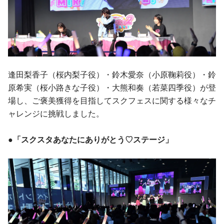
逢田梨香子（桜内梨子役）・鈴木愛奈（小原鞠莉役）・鈴
原希実（桜小路きな子役）・大熊和奏（若菜四季役）が登
場し、ご褒美獲得を目指してスクフェスに関する様々なチ
ャレンジに挑戦しました。
●「スクスタあなたにありがとう♡ステージ」