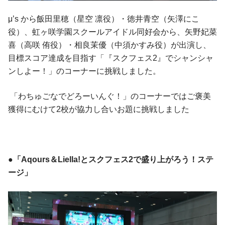
μ’s から飯田里穂（星空 凛役）・徳井青空（矢澤にこ
役）、虹ヶ咲学園スクールアイドル同好会から、矢野妃菜
喜（高咲 侑役）・相良茉優（中須かすみ役）が出演し、
目標スコア達成を目指す「『スクフェス2』でシャンシャ
ンしよー！」のコーナーに挑戦しました。
「わちゅごなでどろーいんぐ！」のコーナーではご褒美
獲得にむけて2校が協力し合いお題に挑戦しました
●「Aqours＆Liella!とスクフェス2で盛り上がろう！ステ
ージ」