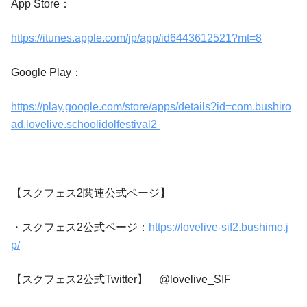
App Store：
https://itunes.apple.com/jp/app/id6443612521?mt=8
Google Play：
https://play.google.com/store/apps/details?id=com.bushiro
ad.lovelive.schoolidolfestival2
【スクフェス2関連公式ページ】
・スクフェス2公式ページ：
https://lovelive-sif2.bushimo.j
p/
【スクフェス2公式Twitter】 @lovelive_SIF