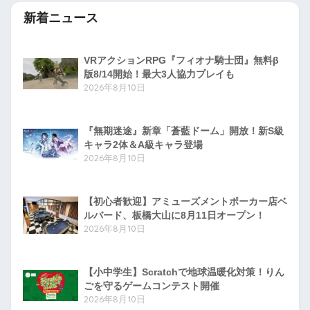
新着ニュース
VRアクションRPG『フィオナ騎士団』無料β
版8/14開始！最大3人協力プレイも
2026年8月10日
『無期迷途』新章「蒼藍ドーム」開放！新S級
キャラ2体＆A級キャラ登場
2026年8月10日
【初心者歓迎】アミューズメントポーカー店ベ
ルバード、板橋大山に8月11日オープン！
2026年8月10日
【小中学生】Scratchで地球温暖化対策！りん
ごを守るゲームコンテスト開催
2026年8月10日