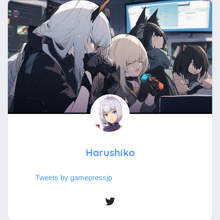
Harushiko
Tweets by gamepressjp