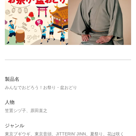
製品名
みんなでおどろう！お祭り・盆おどり
人物
笠置シヅ子、原田直之
ジャンル
東京ブギウギ、東京音頭、JITTERIN’ JINN、夏祭り、花は咲く