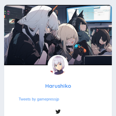
Harushiko
Tweets by gamepressjp