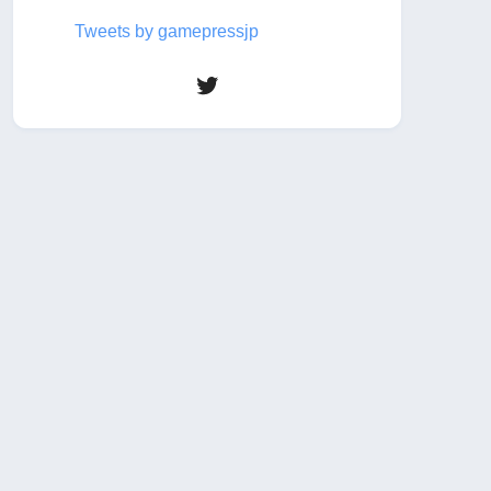
Tweets by gamepressjp