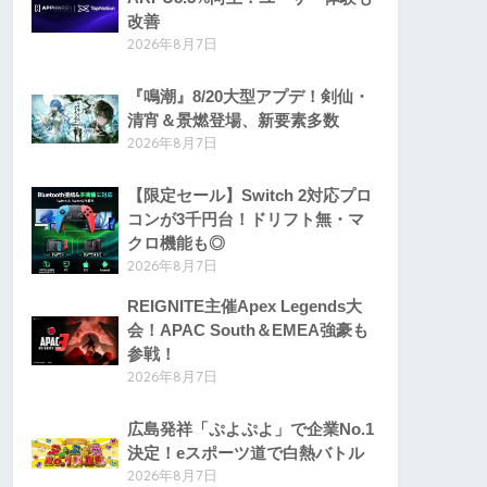
改善
2026年8月7日
『鳴潮』8/20大型アプデ！剣仙・
清宵＆景燃登場、新要素多数
2026年8月7日
【限定セール】Switch 2対応プロ
コンが3千円台！ドリフト無・マ
クロ機能も◎
2026年8月7日
REIGNITE主催Apex Legends大
会！APAC South＆EMEA強豪も
参戦！
2026年8月7日
広島発祥「ぷよぷよ」で企業No.1
決定！eスポーツ道で白熱バトル
2026年8月7日