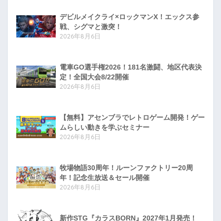
デビルメイクライ×ロックマンX！エックス参
戦、シグマと激突！
2026年8月6日
電車GO選手権2026！181名激闘、地区代表決
定！全国大会8/22開催
2026年8月6日
【無料】アセンブラでレトロゲーム開発！ゲー
ムらしい動きを学ぶセミナー
2026年8月6日
牧場物語30周年！ルーンファクトリー20周
年！記念生放送＆セール開催
2026年8月6日
新作STG『カラスBORN』2027年1月発売！