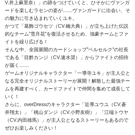
V.井上麻里奈）」の跡をつけていくと、ひそかにヴァンガ
ードを楽しむラセンの姿が……ヴァンガードに出会い、そ
の魅力に引き込まれていくユキ。
かつて「葛飾ゴウセツ（CV.楠大典）」が立ち上げた伝説
的なチーム”雪月花”を復活させるため、強豪チームとファ
イトを繰り広げる！
そんな中、全国展開のカードショップ”ベルセルク”の社⻑
である「目黔カンジ（CV.速水奨）」からファイトの招待
が届く……
ゲームオリジナルキャラクター「一導寺ユキ」が主人公と
なる完全オリジナルストーリーが展開！解散した最強チー
ムを再建すべく、カードファイトで仲間を集めて成長して
いく！
さらに、overDressのキャラクター「近導ユウユ（CV.蒼
井翔太）」「桃山ダンジ（CV.小野友樹）」「江端トウヤ
（CV.内田雄馬）」が主人公となるストーリーもあるので
ぜひお楽しみください！