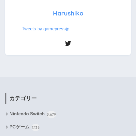
Harushiko
Tweets by gamepressjp
カテゴリー
Nintendo Switch
3,679
PCゲーム
7,136