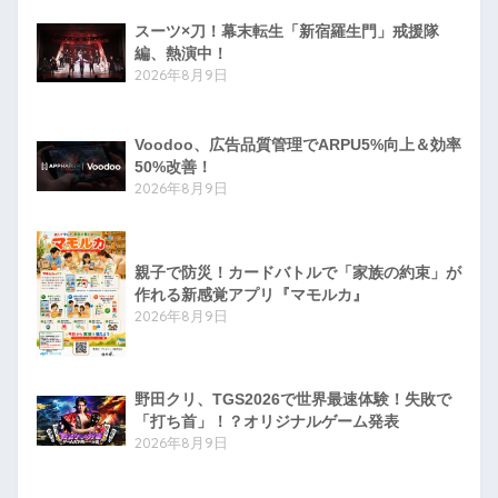
スーツ×刀！幕末転生「新宿羅生門」戒援隊
編、熱演中！
2026年8月9日
Voodoo、広告品質管理でARPU5%向上＆効率
50%改善！
2026年8月9日
親子で防災！カードバトルで「家族の約束」が
作れる新感覚アプリ『マモルカ』
2026年8月9日
野田クリ、TGS2026で世界最速体験！失敗で
「打ち首」！？オリジナルゲーム発表
2026年8月9日