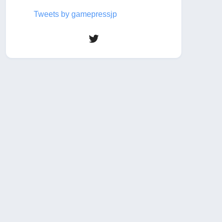
Tweets by gamepressjp