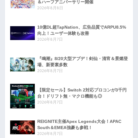
＆ハーフアニバーサリー開催
2026年8月8日
10億DL超TapNation、広告品質でARPU8.5%
向上！ユーザー体験も改善
2026年8月7日
『鳴潮』8/20大型アプデ！剣仙・清宵＆景燃登
場、新要素多数
2026年8月7日
【限定セール】Switch 2対応プロコンが3千円
台！ドリフト無・マクロ機能も◎
2026年8月7日
REIGNITE主催Apex Legends大会！APAC
South＆EMEA強豪も参戦！
2026年8月7日