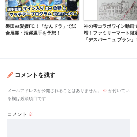
磐田vs愛媛FC！「なんドラ」で試
神の雫コラボワイン動画
合展開・活躍選手を予想！
増！ファミリーマート限
「デスパーニュ ブラン」
コメントを残す
メールアドレスが公開されることはありません。
※
が付いてい
る欄は必須項目です
コメント
※