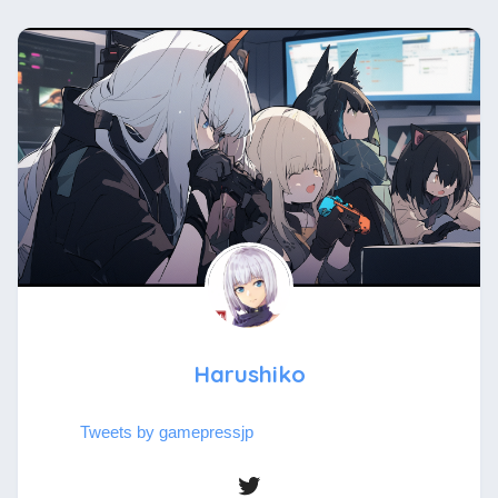
Harushiko
Tweets by gamepressjp